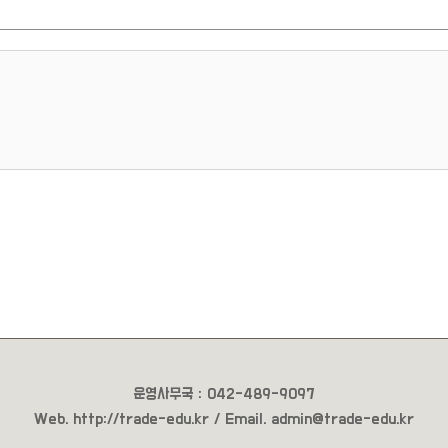
운영사무국 : 042-489-9097
Web.
http://trade-edu.kr /
Email
. admin@trade-edu.kr