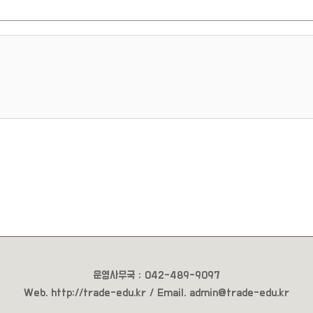
운영사무국 : 042-489-9097
Web.
http://trade-edu.kr /
Email
. admin@trade-edu.kr