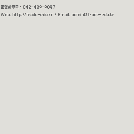
운영사무국 : 042-489-9097
Web.
http://trade-edu.kr /
Email
. admin@trade-edu.kr